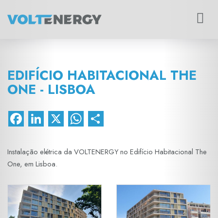
Toggle
navigat
EDIFÍCIO HABITACIONAL THE
ONE - LISBOA
Facebook
LinkedIn
X
WhatsApp
Share
Instalação elétrica da VOLTENERGY no Edifício Habitacional The
One, em Lisboa.