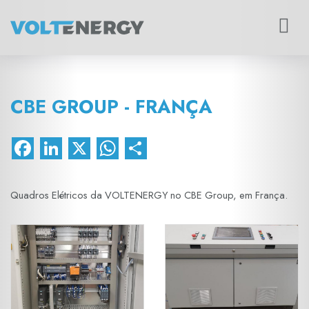
Toggle
navigat
CBE GROUP - FRANÇA
Facebook
LinkedIn
X
WhatsApp
Share
Quadros Elétricos da VOLTENERGY no CBE Group, em França.